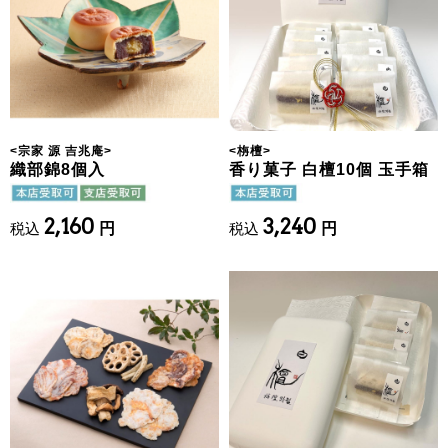
<
宗家 源 吉兆庵
>
<
栴檀
>
織部錦8個入
香り菓子 白檀10個 玉手箱
2,160
3,240
税込
円
税込
円