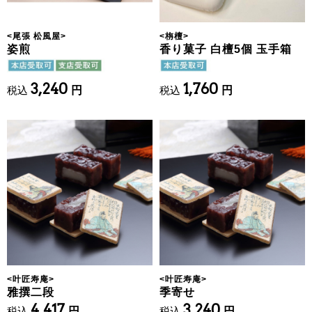
<
尾張 松風屋
>
<
栴檀
>
姿煎
香り菓子 白檀5個 玉手箱
3,240
1,760
税込
円
税込
円
<
叶匠寿庵
>
<
叶匠寿庵
>
雅撰二段
季寄せ
4,417
3,240
税込
円
税込
円