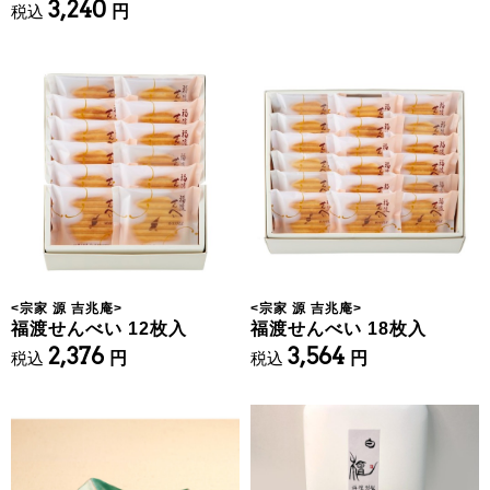
3,240
税込
円
<
宗家 源 吉兆庵
>
<
宗家 源 吉兆庵
>
福渡せんべい 12枚入
福渡せんべい 18枚入
2,376
3,564
税込
円
税込
円