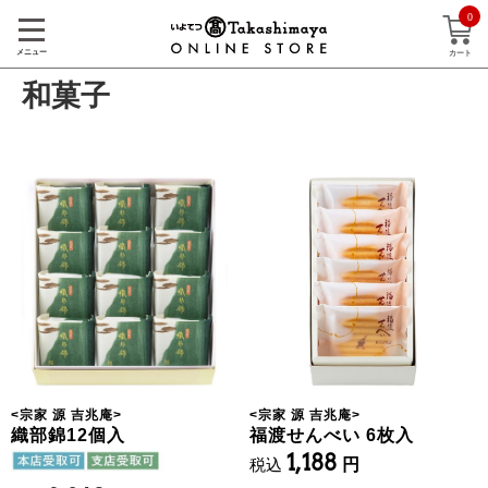
0
メニュー
カート
和菓子
<
宗家 源 吉兆庵
>
<
宗家 源 吉兆庵
>
織部錦12個入
福渡せんべい 6枚入
1,188
税込
円