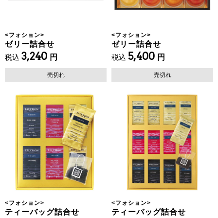
<
フォション
>
<
フォション
>
ゼリー詰合せ
ゼリー詰合せ
3,240
5,400
税込
円
税込
円
売切れ
売切れ
<
フォション
>
<
フォション
>
ティーバッグ詰合せ
ティーバッグ詰合せ