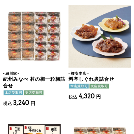
<
細川家
>
<
柿安本店
>
紀州みなべ 村の梅一粒梅詰
料亭しぐれ煮詰合せ
合せ
4,320
税込
円
3,240
税込
円