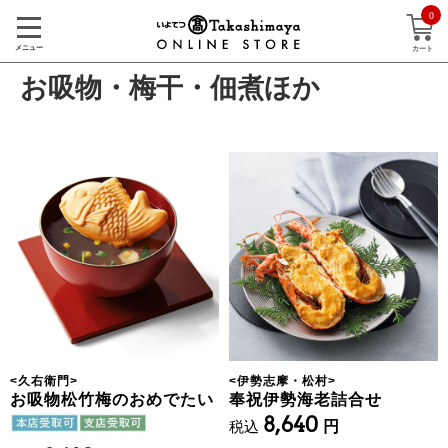
0
メニュー
カート
お吸物・梅干・佃煮ほか
<
久右衛門
>
<
伊勢志摩・松村
>
お吸物松竹梅のおめでたい
奉祝伊勢海老詰合せ
8,640
税込
円