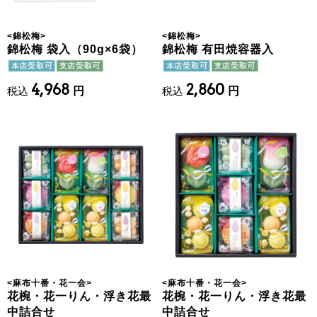
<
錦松梅
>
<
錦松梅
>
錦松梅 袋入（90g×6袋）
錦松梅 有田焼容器入
4,968
2,860
税込
円
税込
円
<
麻布十番・花一会
>
<
麻布十番・花一会
>
花椀・花一りん・浮き花最
花椀・花一りん・浮き花最
中詰合せ
中詰合せ