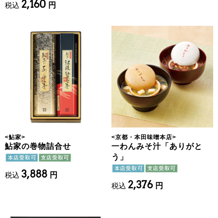
2,160
税込
円
<
鮎家
>
<
京都・本田味噌本店
>
鮎家の巻物詰合せ
一わんみそ汁「ありがと
う」
3,888
税込
円
2,376
税込
円