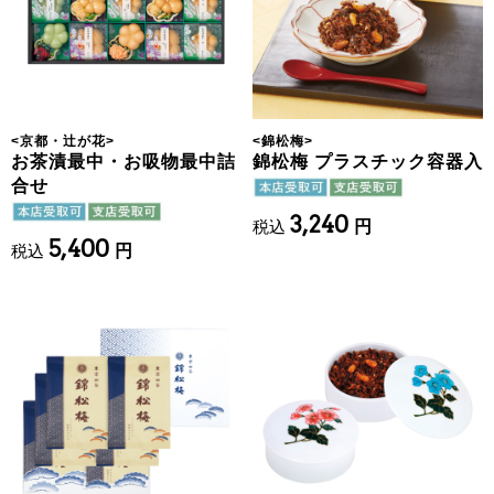
<
京都・辻が花
>
<
錦松梅
>
お茶漬最中・お吸物最中詰
錦松梅 プラスチック容器入
合せ
3,240
税込
円
5,400
税込
円