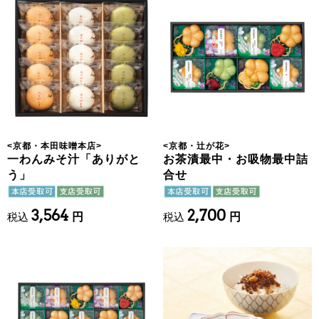
<
京都・本田味噌本店
>
<
京都・辻が花
>
一わんみそ汁「ありがと
お茶漬最中・お吸物最中詰
う」
合せ
3,564
2,700
税込
円
税込
円