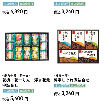
4,320
3,240
税込
円
税込
円
<
麻布十番・花一会
>
<
柿安本店
>
花椀・花一りん・浮き花最
料亭しぐれ煮詰合せ
中詰合せ
3,240
税込
円
5,400
税込
円