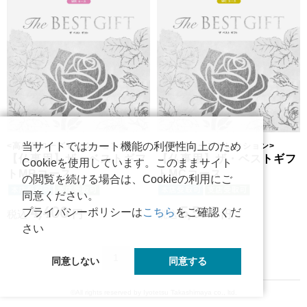
当サイトではカート機能の利便性向上のため
<
高島屋ローズセレクション
>
<
高島屋ローズセレクション
>
【仏事用】ザ・ベストギフ
【仏事用】ザ・ベストギフ
Cookieを使用しています。このままサイト
トMRコース
トMCコース
の閲覧を続ける場合は、Cookieの利用にご
同意ください。
4,400
5,500
プライバシーポリシーは
こちら
をご確認くだ
税込
円
税込
円
さい
1
2
次へ
同意しない
同意する
©All rights reserved by Iyotetsu Takashimaya co., ltd.