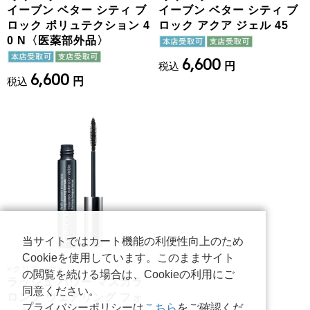
イーブン ベター シティ ブ
イーブン ベター シティ ブ
ロック ポリュテクション 4
ロック アクア ジェル 45
0 N〈医薬部外品〉
6,600
税込
円
6,600
税込
円
当サイトではカート機能の利便性向上のため
Cookieを使用しています。このままサイト
<
クリニーク
>
の閲覧を続ける場合は、Cookieの利用にご
ラッシュ パワー マスカラ
同意ください。
ロング ウェアリング フォ
プライバシーポリシーは
こちら
をご確認くだ