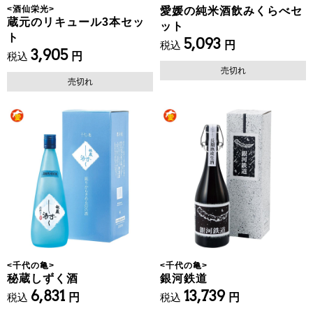
<
酒仙栄光
>
愛媛の純米酒飲みくらべセ
蔵元のリキュール3本セッ
ット
ト
5,093
税込
円
3,905
税込
円
売切れ
売切れ
<
千代の亀
>
<
千代の亀
>
秘蔵しずく酒
銀河鉄道
6,831
13,739
税込
円
税込
円