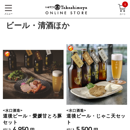
0
メニュー
カート
ビール・清酒ほか
<
水口酒造
>
<
水口酒造
>
道後ビール・愛媛甘とろ豚
道後ビール・じゃこ天セッ
セット
ト
4,950
5,500