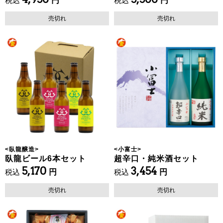
税込
円
税込
円
売切れ
売切れ
<
臥龍醸造
>
<
小富士
>
臥龍ビール6本セット
超辛口・純米酒セット
5,170
3,454
税込
円
税込
円
売切れ
売切れ