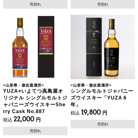
売切れ
売切れ
<
山形県・遊佐蒸溜所
>
<
山形県・遊佐蒸溜所
>
YUZA×いよてつ高島屋オ
シングルモルトジャパニー
リジナル シングルモルトジ
ズウイスキー「YUZA 6
ャパニーズウイスキーShe
年」
rry Cask No.887
19,800
税込
円
22,000
税込
円
売切れ
売切れ