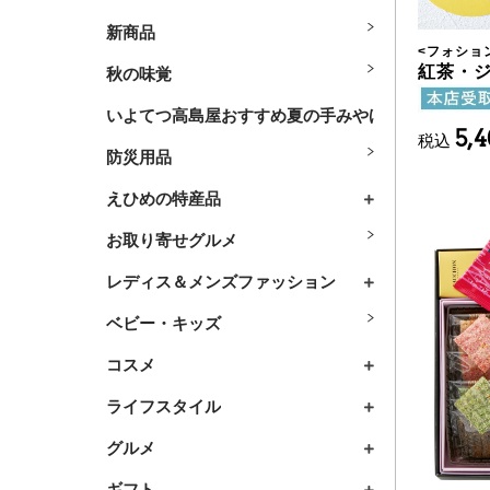
新商品
<
フォショ
紅茶・
秋の味覚
いよてつ高島屋おすすめ夏の手みやげ
5,
税込
防災用品
えひめの特産品
お取り寄せグルメ
レディス＆メンズファッション
ベビー・キッズ
コスメ
ライフスタイル
グルメ
ギフト