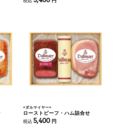
税込
円
<
ダルマイヤー
>
せ
ローストビーフ・ハム詰合せ
5,400
税込
円