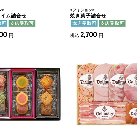
ン
>
<
フォション
>
タイム詰合せ
焼き菓子詰合せ
400
2,700
円
税込
円