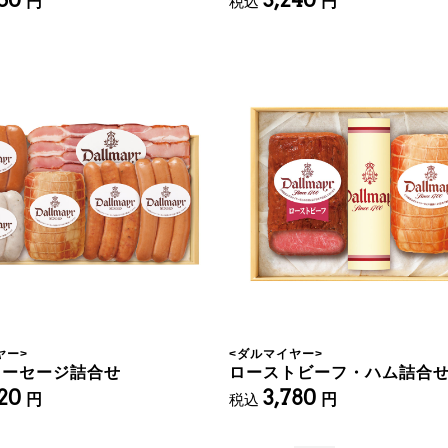
円
税込
円
ヤー
>
<
ダルマイヤー
>
ソーセージ詰合せ
ローストビーフ・ハム詰合
320
3,780
円
税込
円