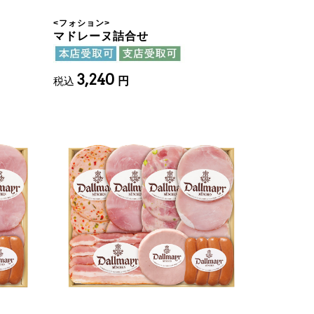
<
フォション
>
マドレーヌ詰合せ
3,240
税込
円