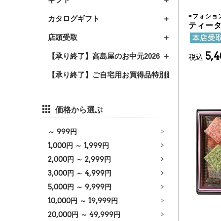
<
フォショ
カタログギフト
ティー
店頭受取
5,
【承り終了】高島屋のお中元2026
税込
【承り終了】ご自宅用お買得品特別販売2026
価格から選ぶ
～
999
円
1,000
円 ～
1,999
円
2,000
円 ～
2,999
円
3,000
円 ～
4,999
円
5,000
円 ～
9,999
円
10,000
円 ～
19,999
円
20,000
円 ～
49,999
円