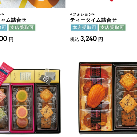
ン
>
<
フォション
>
ジャム詰合せ
ティータイム詰合せ
400
3,240
円
税込
円