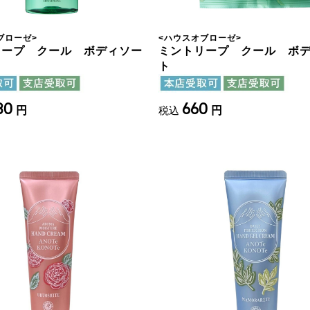
ブローゼ
>
<
ハウスオブローゼ
>
リープ クール ボディソー
ミントリープ クール ボ
ト
430
660
円
税込
円