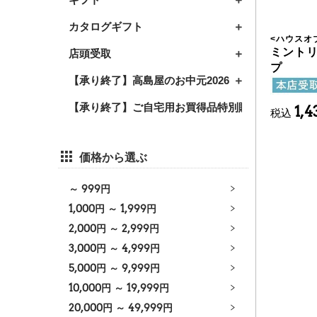
カタログギフト
<
ハウスオ
ミント
店頭受取
プ
【承り終了】高島屋のお中元2026
【承り終了】ご自宅用お買得品特別販売2026
1,
税込
価格から選ぶ
～
999
円
1,000
円 ～
1,999
円
2,000
円 ～
2,999
円
3,000
円 ～
4,999
円
5,000
円 ～
9,999
円
10,000
円 ～
19,999
円
20,000
円 ～
49,999
円