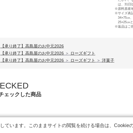
は、31日
原料原産
サイズ表記
34×75
25×25
返品はご
【承り終了】高島屋のお中元2026
【承り終了】高島屋のお中元2026
＞
ローズギフト
【承り終了】高島屋のお中元2026
＞
ローズギフト
＞
洋菓子
ECKED
チェックした商品
用しています。このままサイトの閲覧を続ける場合は、Cooki