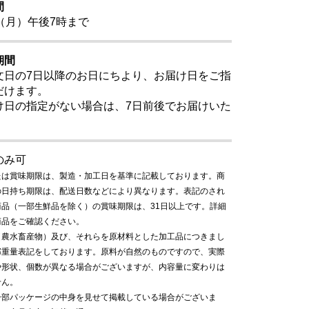
間
（月）午後7時まで
期間
文日の7日以降のお日にちより、お届け日をご指
だけます。
け日の指定がない場合は、7日前後でお届けいた
。
のみ可
たは賞味期限は、製造・加工日を基準に記載しております。商
の日持ち期限は、配送日数などにより異なります。表記のされ
商品（一部生鮮品を除く）の賞味期限は、31日以上です。詳細
商品をご確認ください。
（農水畜産物）及び、それらを原材料とした加工品につきまし
部重量表記をしております。原料が自然のものですので、実際
や形状、個数が異なる場合がございますが、内容量に変わりは
せん。
一部パッケージの中身を見せて掲載している場合がございま