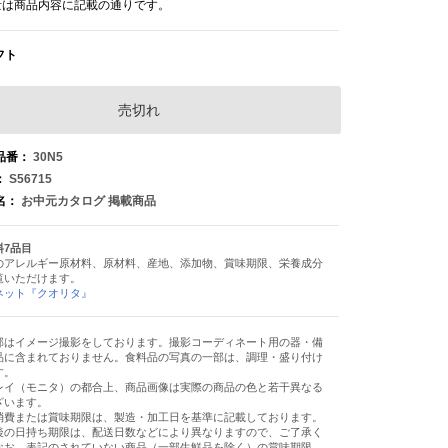
量は商品内容に記載の通りです。
フト
売切れ
品番：
30N5
：
S56715
名：
お中元カタログ 掲載商品
料7品目
のアレルギー原材料、原材料、産地、添加物、賞味期限、栄養成分
覧いただけます。
ネット『クオリタ』
部はイメージ撮影をしております。撮影コーディネート用の器・備
品に含まれておりません。食料品の写真の一部は、調理・盛り付け
す。
レイ（モニタ）の都合上、商品画像は実際の商品の色と若干異なる
ざいます。
消費または賞味期限は、製造・加工日を基準に記載しております。
後の日持ち期限は、配送日数などにより異なりますので、ご了承く
なお、表記のされていない商品（一部生鮮品を除く）の賞味期限