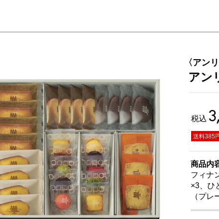
〈アンリ
アン
3
税込
送料385
商品内
フィナ
×3、
（プレ