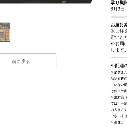
承り期
8月3日
お届け
※ご注
定いた
※お届
します
前に戻る
※配達
※消費ま
品到着後
ていない
は個々の
※生鮮品
ては、一
の大きさ
ございま
※画像は