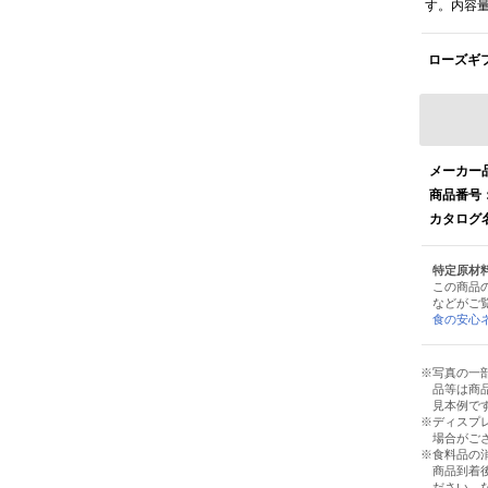
す。内容
ローズギ
メーカー
商品番号
カタログ
特定原材
この商品
などがご
食の安心
写真の一
品等は商
見本例で
ディスプ
場合がご
食料品の
商品到着
ださい。